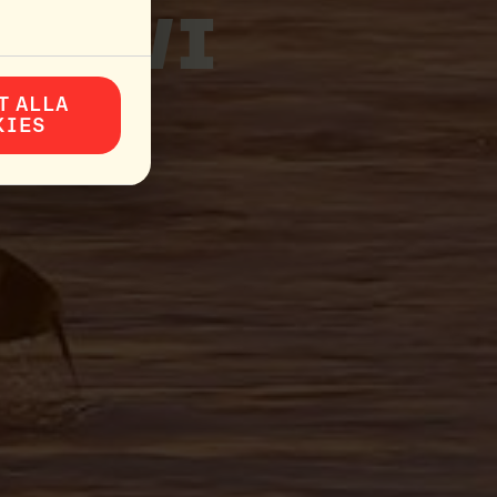
 ÄN VI
.
T ALLA
KIES