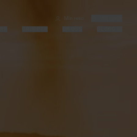
Min resa
Välj språk
RF
GRUPPER
OM OSS
BLOGG