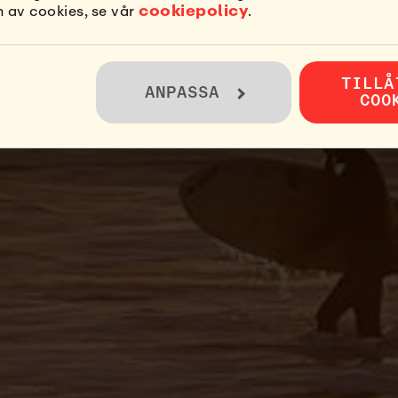
cookiepolicy
 av cookies, se vår
.
R DEN BÄTTRE
HITTADE DEN
TILLÅ
ANPASSA
COO