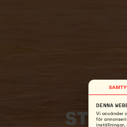
SAMTY
DENNA WEB
Vi använder c
STRAN
för annonseri
inställningar