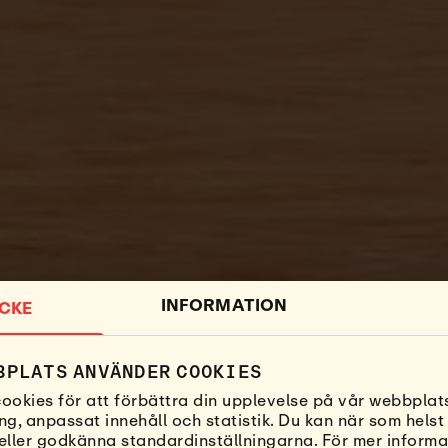
INFORMATION
CKE
HÅLLBARHET
BPLATS ANVÄNDER COOKIES
ookies för att förbättra din upplevelse på vår webbplats
DEN ÄR VÅRT 
ng, anpassat innehåll och statistik. Du kan när som helst
, eller godkänna standardinställningarna. För mer inform