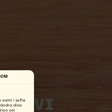
OM
 samt i syfte
HEM.
VI
 ändra dina
ation om