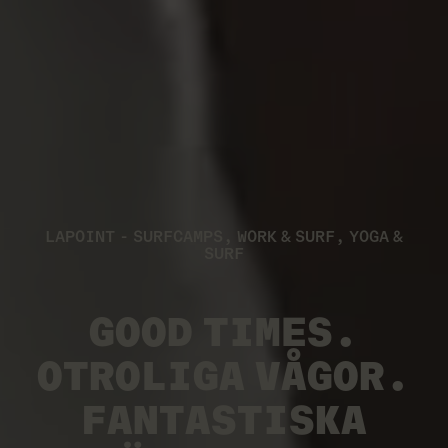
LAPOINT - SURFCAMPS, WORK & SURF, YOGA &
SURF
GOOD TIMES.
OTROLIGA VÅGOR.
FANTASTISKA