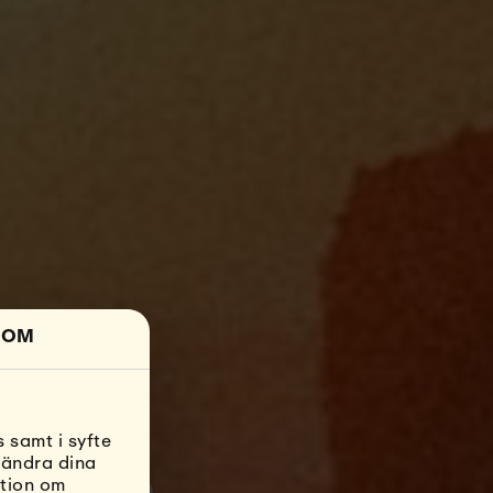
OM
 samt i syfte
 ändra dina
ation om