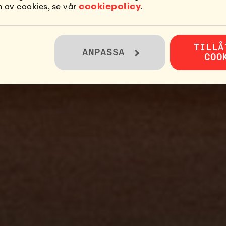
VET BORDE AL
cookiepolicy
 av cookies, se vår
.
KÄNNAS SÅHÄR
TILLÅ
ANPASSA
COO