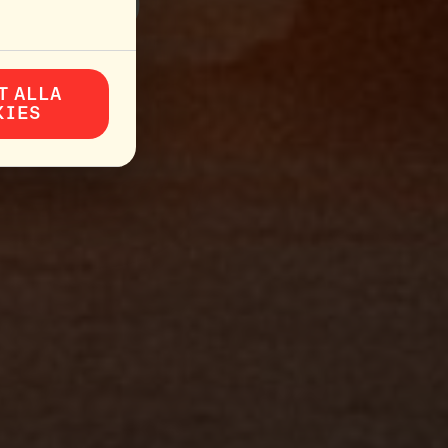
LTID
"
T ALLA
KIES