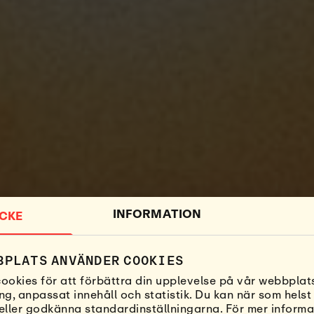
INFORMATION
CKE
OM LAPOINT
BPLATS ANVÄNDER COOKIES
ookies för att förbättra din upplevelse på vår webbplats
ng, anpassat innehåll och statistik. Du kan när som helst
, eller godkänna standardinställningarna. För mer inform