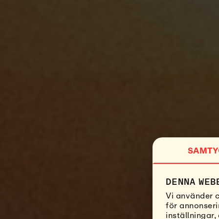
SAMTY
DENNA WEB
Vi använder c
för annonseri
inställningar