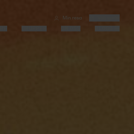
Min resa
Välj språk
RF
GRUPPER
OM OSS
BLOGG