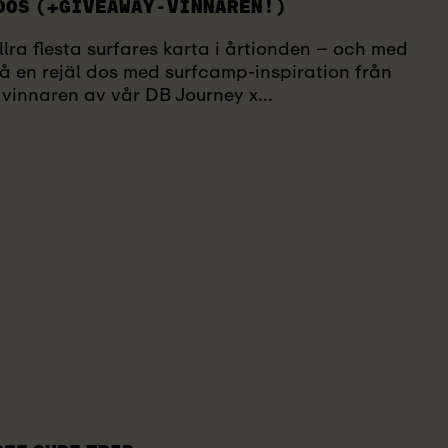
DOS (+GIVEAWAY-VINNAREN!)
llra flesta surfares karta i årtionden – och med
 på en rejäl dos med surfcamp-inspiration från
vinnaren av vår DB Journey x...