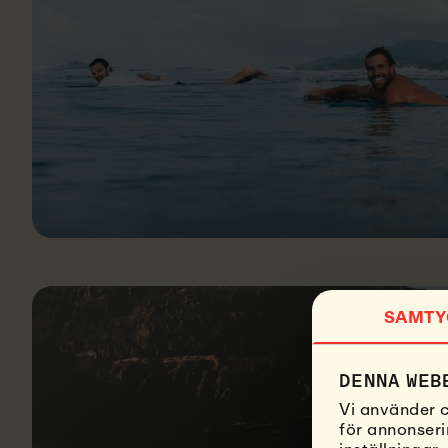
SAMTY
DENNA WEB
Vi använder c
för annonseri