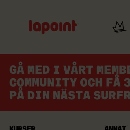
Lapoint
logo
GÅ MED I VÅRT MEM
COMMUNITY OCH FÅ 
PÅ DIN NÄSTA SURF
KURSER
ANNAT