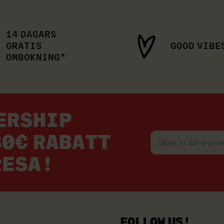
14 DAGARS
GRATIS
GOOD VIBE
OMBOKNING*
BERSHIP
Skriv
30€ RABATT
in
din
RESA!
e-
post
FOLLOW US!