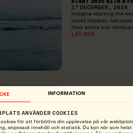
START 2025 WITH A F
17 DECEMBER, 2024
Imagine starting the new
could happen, because w
their entire trip reimbur
LÄS MER
INFORMATION
CKE
BPLATS ANVÄNDER COOKIES
TÄVLINGAR & RABATTER
ookies för att förbättra din upplevelse på vår webbplats
VINNARNA I NICOLE 
ng, anpassat innehåll och statistik. Du kan när som helst
FUERTEVENTURA