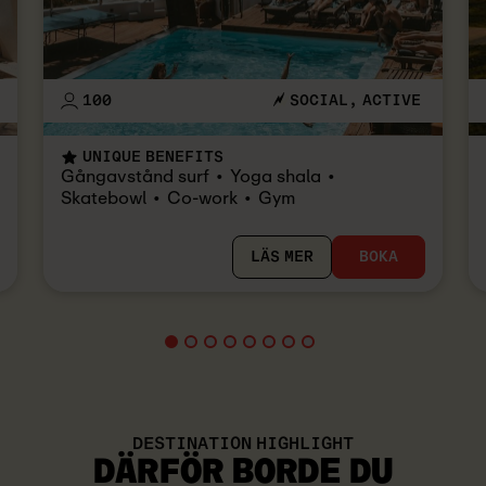
100
SOCIAL
ACTIVE
UNIQUE BENEFITS
Gångavstånd surf
Yoga shala
Skatebowl
Co-work
Gym
LÄS MER
BOKA
DESTINATION HIGHLIGHT
DÄRFÖR BORDE DU