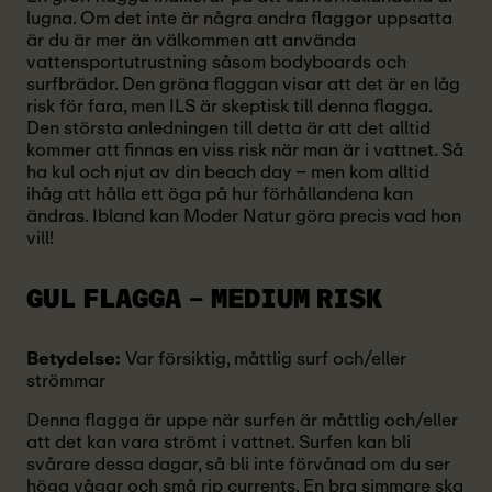
lugna. Om det inte är några andra flaggor uppsatta
är du är mer än välkommen att använda
vattensportutrustning såsom bodyboards och
surfbrädor. Den gröna flaggan visar att det är en låg
risk för fara, men ILS är skeptisk till denna flagga.
Den största anledningen till detta är att det alltid
kommer att finnas en viss risk när man är i vattnet. Så
ha kul och njut av din beach day – men kom alltid
ihåg att hålla ett öga på hur förhållandena kan
ändras. Ibland kan Moder Natur göra precis vad hon
vill!
GUL FLAGGA
– MEDIUM RISK
Betydelse:
Var försiktig, måttlig surf och/eller
strömmar
Denna flagga är uppe när surfen är måttlig och/eller
att det kan vara strömt i vattnet. Surfen kan bli
svårare dessa dagar, så bli inte förvånad om du ser
höga vågar och små rip currents. En bra simmare ska