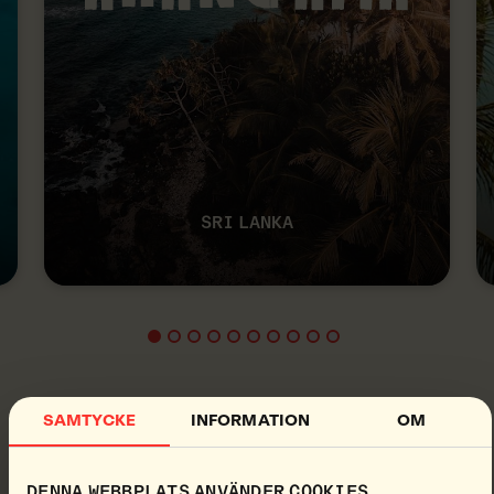
SRI LANKA
SAMTYCKE
INFORMATION
OM
RÖD OCH GUL FLAGGA
–
REKOMMENDERAD BADPLATS MED
DENNA WEBBPLATS ANVÄNDER COOKIES