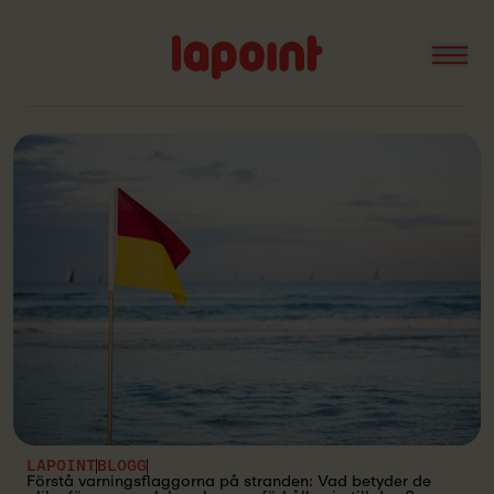
Open
Lapoint
logo
LAPOINT
BLOGG
Förstå varningsflaggorna på stranden: Vad betyder de