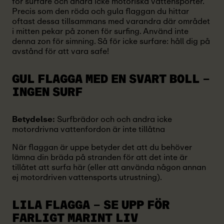
för surfare och andra icke motoriska vattensporter.
Precis som den röda och gula flaggan du hittar
oftast dessa tillsammans med varandra där området
i mitten pekar på zonen för surfing. Använd inte
denna zon för simning. Så för icke surfare: håll dig på
avstånd för att vara safe!
GUL FLAGGA MED EN SVART BOLL
–
INGEN SURF
Betydelse:
Surfbrädor och och andra icke
motordrivna vattenfordon är inte tillåtna
När flaggan är uppe betyder det att du behöver
lämna din bräda på stranden för att det inte är
tillåtet att surfa här (eller att använda någon annan
ej motordriven vattensports utrustning).
LILA FLAGGA
– SE UPP FÖR
FARLIGT MARINT LIV