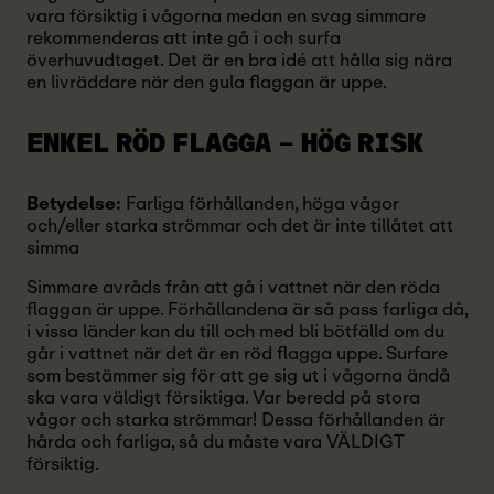
vara försiktig i vågorna medan en svag simmare
rekommenderas att inte gå i och surfa
överhuvudtaget. Det är en bra idé att hålla sig nära
en livräddare när den gula flaggan är uppe.
ENKEL RÖD FLAGGA
– HÖG RISK
Betydelse:
Farliga förhållanden, höga vågor
och/eller starka strömmar och det är inte tillåtet att
simma
Simmare avråds från att gå i vattnet när den röda
flaggan är uppe. Förhållandena är så pass farliga då,
i vissa länder kan du till och med bli bötfälld om du
går i vattnet när det är en röd flagga uppe. Surfare
som bestämmer sig för att ge sig ut i vågorna ändå
ska vara väldigt försiktiga. Var beredd på stora
vågor och starka strömmar! Dessa förhållanden är
hårda och farliga, så du måste vara VÄLDIGT
försiktig.