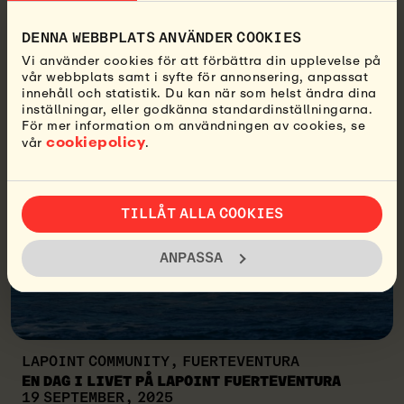
MILLER TILL NICARAGUA, OKTOBER 2026
1 JULI, 2026
DENNA WEBBPLATS ANVÄNDER COOKIES
LÄS MER
Vi använder cookies för att förbättra din upplevelse på
vår webbplats samt i syfte för annonsering, anpassat
innehåll och statistik. Du kan när som helst ändra dina
inställningar, eller godkänna standardinställningarna.
För mer information om användningen av cookies, se
cookiepolicy
vår
.
TILLÅT ALLA COOKIES
ANPASSA
LAPOINT COMMUNITY, FUERTEVENTURA
EN DAG I LIVET PÅ LAPOINT FUERTEVENTURA
19 SEPTEMBER, 2025