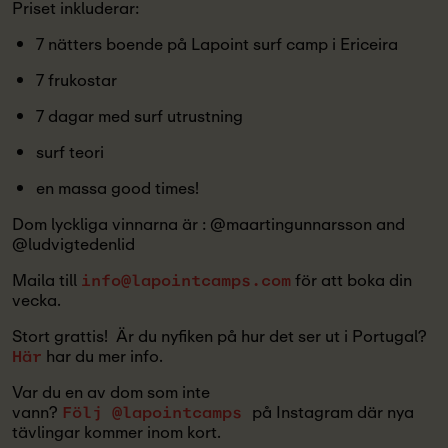
Priset inkluderar:
7 nätters boende på Lapoint surf camp i Ericeira
7 frukostar
7 dagar med surf utrustning
surf teori
en massa good times!
Dom lyckliga vinnarna är : @maartingunnarsson and
@ludvigtedenlid
Maila till
för att boka din
info@lapointcamps.com
vecka.
Stort grattis! Är du nyfiken på hur det ser ut i Portugal?
har du mer info.
Här
Var du en av dom som inte
vann?
på Instagram där nya
Följ @lapointcamps
tävlingar kommer inom kort.