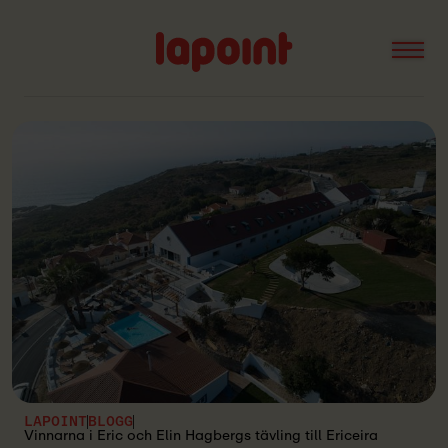
Open
Lapoint
logo
LAPOINT
BLOGG
Vinnarna i Eric och Elin Hagbergs tävling till Ericeira