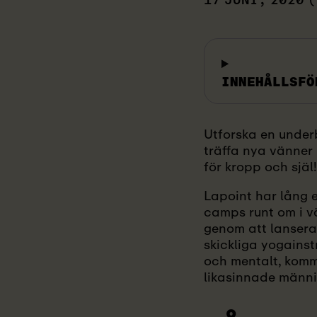
17 JUNI, 2020
(
INNEHÅLLSFÖ
Utforska en under
träffa nya vänner
för kropp och själ!
Lapoint har lång 
camps runt om i vä
genom att lansera
skickliga yogainst
och mentalt, komme
likasinnade männi