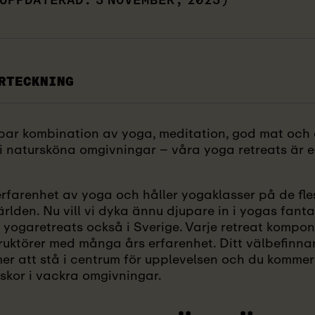
UPPDATERAD: 3 NOVEMBER, 2023)
RTECKNING
bar kombination av yoga, meditation, god mat och a
 i natursköna omgivningar – våra yoga retreats är e
erfarenhet av yoga och håller yogaklasser på de fle
rlden. Nu vill vi dyka ännu djupare in i yogas fanta
 yogaretreats också i Sverige. Varje retreat kompo
ruktörer med många års erfarenhet. Ditt välbefinna
r att stå i centrum för upplevelsen och du kommer 
skor i vackra omgivningar.