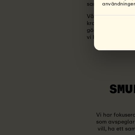
samtal med en ny vä
användningen
Våra yoga retreats
kroppsliga utan oc
göra det enkelt för
vi har valt ut för
SMU
Vi har fokuser
som avspeglar 
vill, ha ett sa