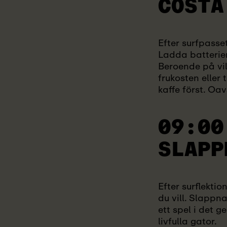
COSTA
Efter surfpasse
Ladda batterier
Beroende på vil
frukosten eller
kaffe först. Oa
09:00
SLAPP
Efter surflekti
du vill. Slapp
ett spel i det
livfulla gator.