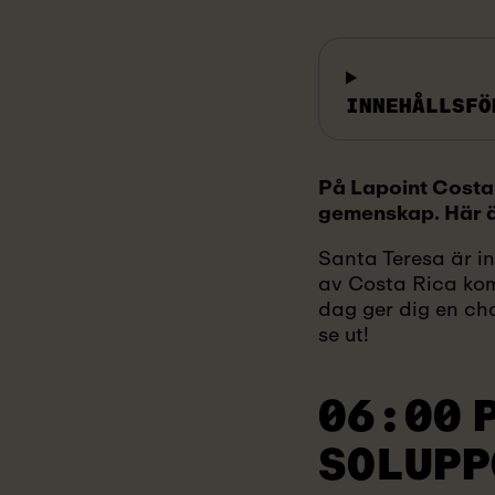
INNEHÅLLSFÖ
På Lapoint Costa 
gemenskap. Här är
Santa Teresa är in
av Costa Rica kom
dag ger dig en ch
se ut!
06:00 
SOLUPP