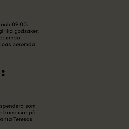
0 och 09:00.
irika godsaker.
et innan
 Ricas berömda
:
t spendera som
urfkompisar på
Santa Teresas