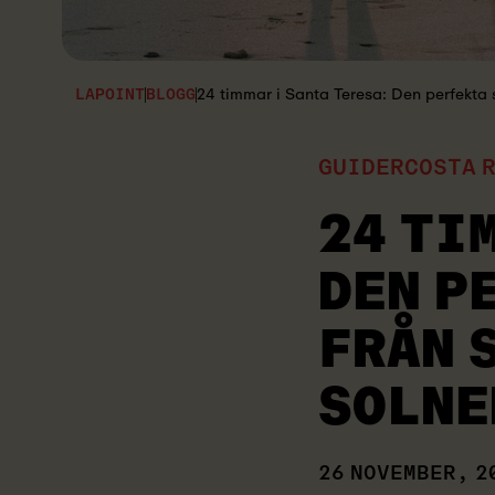
24 timmar i Santa Teresa: Den perfekta
LAPOINT
BLOGG
GUIDER
COSTA 
24 TI
DEN P
FRÅN 
SOLNE
26 NOVEMBER, 2