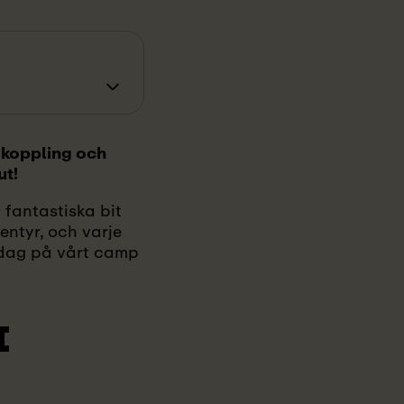
vkoppling och
ut!
 fantastiska bit
ntyr, och varje
 dag på vårt camp
I