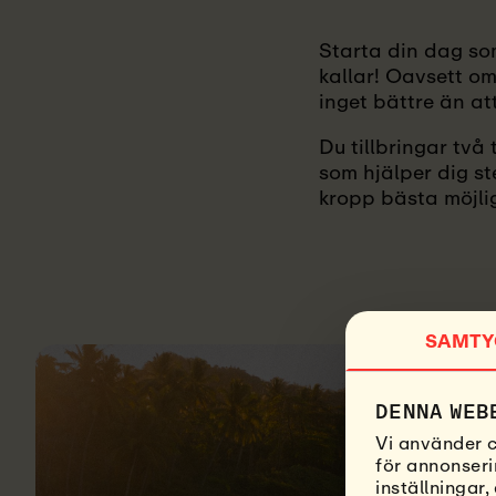
Starta din dag so
kallar! Oavsett om
inget bättre än at
Du tillbringar två
som hjälper dig st
kropp bästa möjli
SAMTY
DENNA WEB
Vi använder c
för annonseri
inställningar