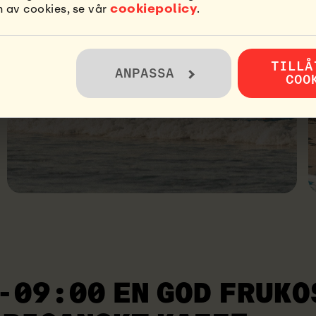
cookiepolicy
 av cookies, se vår
.
TILLÅ
ANPASSA
COO
-09:00 EN GOD FRUKO