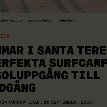
 surfcampdagen från soluppgång till solnedgång
RICA
MMAR I SANTA TER
ERFEKTA SURFCAM
SOLUPPGÅNG TILL
DGÅNG
024
(UPPDATERAD: 10 SEPTEMBER, 2025)