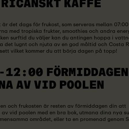
 RICANSKT KAFFE
t är det dags för frukost, som serveras mellan 07:0
na med tropiska frukter, smoothies och andra energ
ken surftid du väljer kan du antingen hoppa i vattn
 ta det lugnt och njuta av en god måltid och Costa
vsett vilket kommer du att börja dagen på topp!
-12:00 FÖRMIDDAGEN
NA AV VID POOLEN
onen och frukosten är resten av förmiddagen din at
na av vid poolen med en bra bok, utmana dina nya s
 gemensamma området, eller ta en promenad genom 