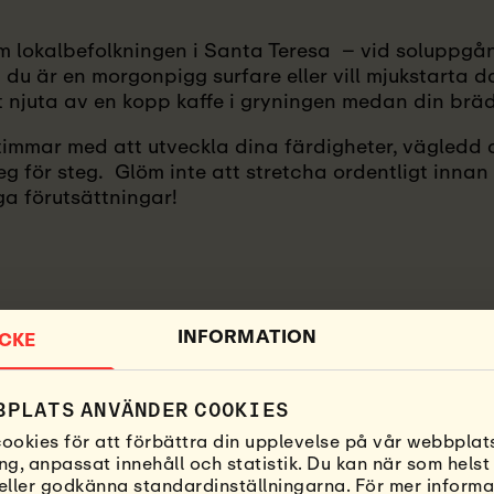
m lokalbefolkningen i Santa Teresa – vid soluppg
 du är en morgonpigg surfare eller vill mjukstarta d
t njuta av en kopp kaffe i gryningen medan din brä
 timmar med att utveckla dina färdigheter, vägledd 
eg för steg. Glöm inte att stretcha ordentligt innan 
ga förutsättningar!
INFORMATION
CKE
BPLATS ANVÄNDER COOKIES
ookies för att förbättra din upplevelse på vår webbplats
ng, anpassat innehåll och statistik. Du kan när som helst
, eller godkänna standardinställningarna. För mer inform