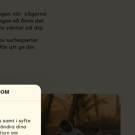
ången när vågorna
agen så finns det
da väntar på dig.
av surfexperter
för att ge din
OM
 samt i syfte
 ändra dina
ation om