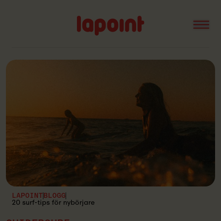
Open
Lapoint
logo
LAPOINT
BLOGG
20 surf-tips för nybörjare