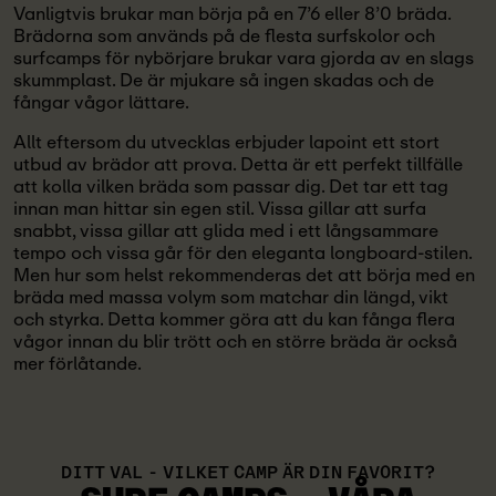
Vanligtvis brukar man börja på en 7’6 eller 8’0 bräda.
Brädorna som används på de flesta surfskolor och
surfcamps för nybörjare brukar vara gjorda av en slags
skummplast. De är mjukare så ingen skadas och de
fångar vågor lättare.
Allt eftersom du utvecklas erbjuder lapoint ett stort
utbud av brädor att prova. Detta är ett perfekt tillfälle
att kolla vilken bräda som passar dig. Det tar ett tag
innan man hittar sin egen stil. Vissa gillar att surfa
snabbt, vissa gillar att glida med i ett långsammare
tempo och vissa går för den eleganta longboard-stilen.
Men hur som helst rekommenderas det att börja med en
bräda med massa volym som matchar din längd, vikt
och styrka. Detta kommer göra att du kan fånga flera
vågor innan du blir trött och en större bräda är också
mer förlåtande.
DITT VAL - VILKET CAMP ÄR DIN FAVORIT?