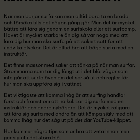
När man börjar surfa kan man alltid bara ta en bräda
och försöka tills det någon gång går. Men det är mycket
bättre att lära sig genom en surfskola eller ett surfcamp.
Havet är mycket starkare än dig så var noga med att
lära dig hur man ska surfa på ett säkert sätt för att
undvika olyckor. Det är alltid bra att börja surfa med en
instruktör.
Det finns massor med saker att tänka på när man surfar.
Strömmarna som tar dig långt ut i det blå, vågor som
inte går att surfa även om det ser så ut och regler för
hur man ska uppföra sig i vattnet.
Det viktigaste att komma ihåg är att surfing handlar
först och främst om att ha kul. Lär dig surfa med en
instruktör och andra nybörjare. Det är mycket roligare
att lära sig surfa med andra än att kämpa själv med att
komma ihåg hur det såg ut på det där YouTube-klippet.
Här kommer några tips som är bra att veta innan men
ger sig ut i det stora blå.