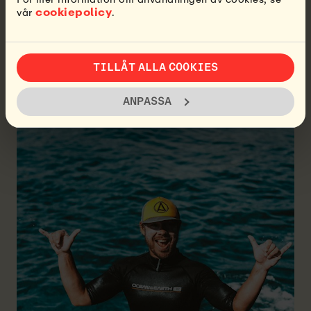
cookiepolicy
vår
.
6) LYSSNA PÅ
DIN
TILLÅT ALLA COOKIES
KROPP
ANPASSA