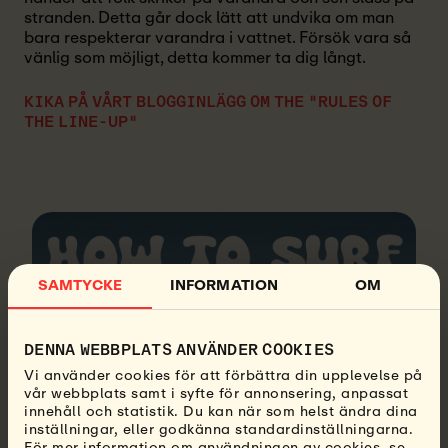
stranden. Detta går dock lätt att undvika om man
bara respekterar varandra i vattnet. Försök vara så
vänlig som möjligt, detta kommer ta dig långt.
KIKA PÅ VÅRT BLOGGINLÄGG OM THE "RULES OF
THE LINE-UP"
VIDEO
SAMTYCKE
INFORMATION
OM
THE SURF ETIQUETTE
| HOW TO SURF
DENNA WEBBPLATS ANVÄNDER COOKIES
Vi använder cookies för att förbättra din upplevelse på
vår webbplats samt i syfte för annonsering, anpassat
WATCH VIDEO
innehåll och statistik. Du kan när som helst ändra dina
inställningar, eller godkänna standardinställningarna.
För mer information om användningen av cookies, se