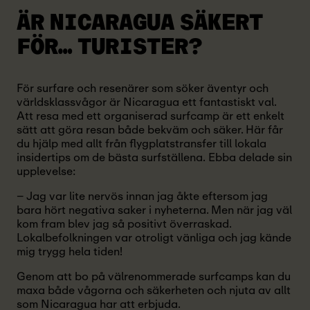
ÄR NICARAGUA SÄKERT
FÖR… TURISTER?
För surfare och resenärer som söker äventyr och
världsklassvågor är Nicaragua ett fantastiskt val.
Att resa med ett organiserad surfcamp är ett enkelt
sätt att göra resan både bekväm och säker. Här får
du hjälp med allt från flygplatstransfer till lokala
insidertips om de bästa surfställena. Ebba delade sin
upplevelse:
– Jag var lite nervös innan jag åkte eftersom jag
bara hört negativa saker i nyheterna. Men när jag väl
kom fram blev jag så positivt överraskad.
Lokalbefolkningen var otroligt vänliga och jag kände
mig trygg hela tiden!
Genom att bo på välrenommerade surfcamps kan du
maxa både vågorna och säkerheten och njuta av allt
som Nicaragua har att erbjuda.