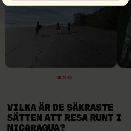
VILKA ÄR DE SÄKRASTE
SÄTTEN ATT RESA RUNT I
NICARAGUA?