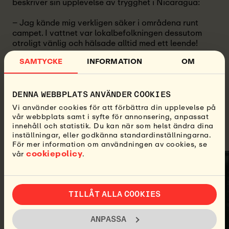
beskriver sin upplevelse av trygghet i Nicaragua:
– Jag kände mig verkligen säker i områdena runt
campet. I vattnet var lokalbefolkningen dessutom
otroligt vänlig och hälsade alltid med ett leende!
SAMTYCKE
INFORMATION
OM
För surfare som söker tomma lineups och en djupare
koppling till den lokala kulturen är Nicaragua
svårslaget. Oavsett om du reser ensam eller med
vänner kan du räkna med både trygghet och en unik
DENNA WEBBPLATS ANVÄNDER COOKIES
upplevelse som känns personlig och oförglömlig.
Vi använder cookies för att förbättra din upplevelse på
vår webbplats samt i syfte för annonsering, anpassat
innehåll och statistik. Du kan när som helst ändra dina
inställningar, eller godkänna standardinställningarna.
För mer information om användningen av cookies, se
cookiepolicy
vår
.
TILLÅT ALLA COOKIES
ANPASSA