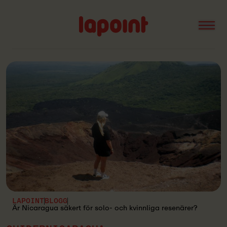
Open
Lapoint
logo
LAPOINT
BLOGG
Är Nicaragua säkert för solo- och kvinnliga resenärer?