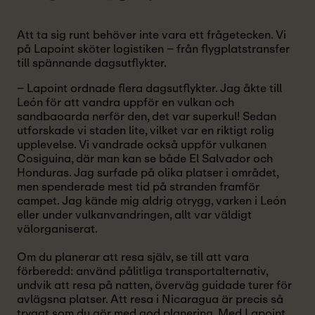
Att ta sig runt behöver inte vara ett frågetecken. Vi
på Lapoint sköter logistiken – från flygplatstransfer
till spännande dagsutflykter.
– Lapoint ordnade flera dagsutflykter. Jag åkte till
León för att vandra uppför en vulkan och
sandbaoarda nerför den, det var superkul! Sedan
utforskade vi staden lite, vilket var en riktigt rolig
upplevelse. Vi vandrade också uppför vulkanen
Cosiguina, där man kan se både El Salvador och
Honduras. Jag surfade på olika platser i området,
men spenderade mest tid på stranden framför
campet. Jag kände mig aldrig otrygg, varken i León
eller under vulkanvandringen, allt var väldigt
välorganiserat.
Om du planerar att resa själv, se till att vara
förberedd: använd pålitliga transportalternativ,
undvik att resa på natten, överväg guidade turer för
avlägsna platser. Att resa i Nicaragua är precis så
tryggt som du gör med god planering. Med Lapoint