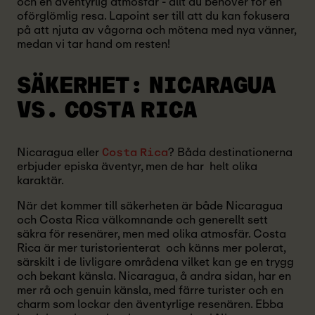
och en äventyrlig atmosfär - allt du behöver för en
oförglömlig resa. Lapoint ser till att du kan fokusera
på att njuta av vågorna och mötena med nya vänner,
medan vi tar hand om resten!
SÄKERHET: NICARAGUA
VS. COSTA RICA
Nicaragua eller
? Båda destinationerna
Costa Rica
erbjuder episka äventyr, men de har helt olika
karaktär.
När det kommer till säkerheten är både Nicaragua
och Costa Rica välkomnande och generellt sett
säkra för resenärer, men med olika atmosfär. Costa
Rica är mer turistorienterat och känns mer polerat,
särskilt i de livligare områdena vilket kan ge en trygg
och bekant känsla. Nicaragua, å andra sidan, har en
mer rå och genuin känsla, med färre turister och en
charm som lockar den äventyrlige resenären. Ebba