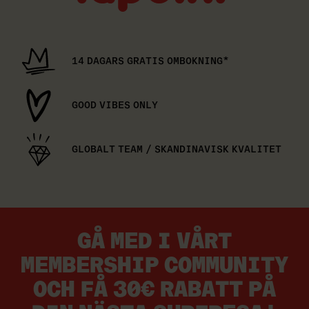
14 DAGARS GRATIS OMBOKNING*
GOOD VIBES ONLY
GLOBALT TEAM / SKANDINAVISK KVALITET
GÅ MED I VÅRT
MEMBERSHIP COMMUNITY
OCH FÅ 30€ RABATT PÅ