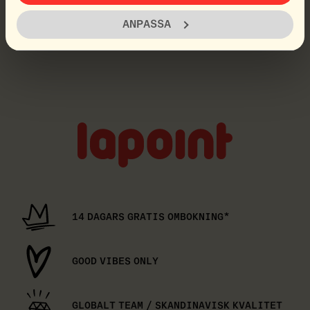
ANPASSA
Lapoint
logo
14 DAGARS GRATIS OMBOKNING*
GOOD VIBES ONLY
GLOBALT TEAM / SKANDINAVISK KVALITET