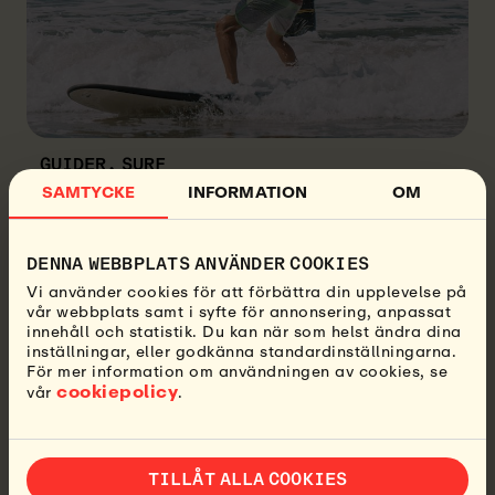
GUIDER, SURF
LÄR DIG GÖRA EN PERFEKT POP-UP
SAMTYCKE
INFORMATION
OM
28 APRIL, 2022
Att göra en pop-up är en av de viktigaste sakerna
att bemästra när man lär sig surfa. Du behöver
DENNA WEBBPLATS ANVÄNDER COOKIES
förstå grunderna i teorin och öva på din pop-up
Vi använder cookies för att förbättra din upplevelse på
direkt när du lär dig surfa som nybörjare. Så hur
vår webbplats samt i syfte för annonsering, anpassat
gör du för att få till...
innehåll och statistik. Du kan när som helst ändra dina
LÄS MER
inställningar, eller godkänna standardinställningarna.
För mer information om användningen av cookies, se
cookiepolicy
vår
.
14
15
16
17
18
...
42
Föregående
Nästa
TILLÅT ALLA COOKIES